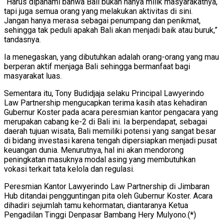
“Harus dipahami bahwa Bali bukan hanya milik masyarakatnya,
tapi juga semua orang yang melakukan aktivitas di sini.
Jangan hanya merasa sebagai penumpang dan penikmat,
sehingga tak peduli apakah Bali akan menjadi baik atau buruk,”
tandasnya.
Ia menegaskan, yang dibutuhkan adalah orang-orang yang mau
berperan aktif menjaga Bali sehingga bermanfaat bagi
masyarakat luas.
Sementara itu, Tony Budidjaja selaku Principal Lawyerindo
Law Partnership mengucapkan terima kasih atas kehadiran
Gubernur Koster pada acara peresmian kantor pengacara yang
merupakan cabang ke-2 di Bali ini. Ia berpendapat, sebagai
daerah tujuan wisata, Bali memiliki potensi yang sangat besar
di bidang investasi karena tengah dipersiapkan menjadi pusat
keuangan dunia. Menurutnya, hal ini akan mendorong
peningkatan masuknya modal asing yang membutuhkan
vokasi terkait tata kelola dan regulasi.
Peresmian Kantor Lawyerindo Law Partnership di Jimbaran
Hub ditandai pengguntingan pita oleh Gubernur Koster. Acara
dihadiri sejumlah tamu kehormatan, diantaranya Ketua
Pengadilan Tinggi Denpasar Bambang Hery Mulyono.(*)