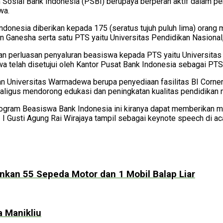
 Sosial Bank Indonesia (PSBI) berupaya berperan aktif dalam p
wa.
donesia diberikan kepada 175 (seratus tujuh puluh lima) orang m
n Ganesha serta satu PTS yaitu Universitas Pendidikan Nasional,
ukan perluasan penyaluran beasiswa kepada PTS yaitu Universit
wa telah disetujui oleh Kantor Pusat Bank Indonesia sebagai P
an Universitas Warmadewa berupa penyediaan fasilitas BI Corn
igus mendorong edukasi dan peningkatan kualitas pendidikan me
gram Beasiswa Bank Indonesia ini kiranya dapat memberikan man
I Gusti Agung Rai Wirajaya tampil sebagai keynote speech di 
an 55 Sepeda Motor dan 1 Mobil Balap Liar
 Manikliu