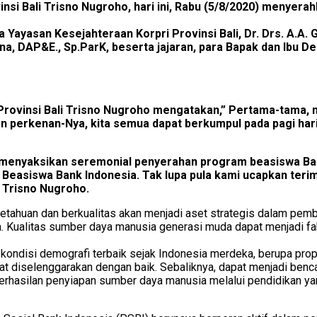
ovinsi Bali Trisno Nugroho, hari ini, Rabu (5/8/2020) meny
a Yayasan Kesejahteraan Korpri Provinsi Bali, Dr. Drs. A.A.
na, DAP&E., Sp.ParK, beserta jajaran, para Bapak dan Ibu 
Provinsi Bali Trisno Nugroho mengatakan,” Pertama-tama, 
n perkenan-Nya, kita semua dapat berkumpul pada pagi hari
a menyaksikan seremonial penyerahan program beasiswa B
Beasiswa Bank Indonesia. Tak lupa pula kami ucapkan terima
p Trisno Nugroho.
ngetahuan dan berkualitas akan menjadi aset strategis dalam p
 Kualitas sumber daya manusia generasi muda dapat menjadi fa
kondisi demografi terbaik sejak Indonesia merdeka, berupa prop
t diselenggarakan dengan baik. Sebaliknya, dapat menjadi benca
rhasilan penyiapan sumber daya manusia melalui pendidikan yan