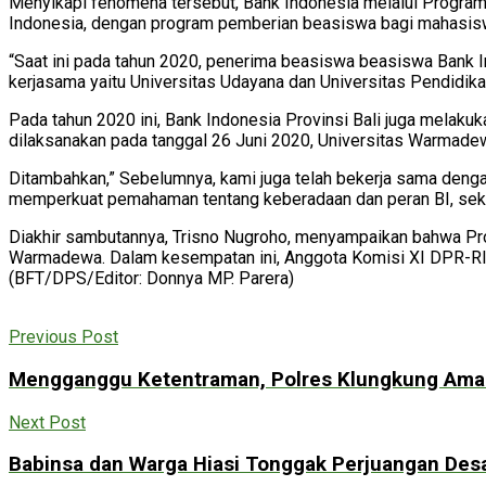
Menyikapi fenomena tersebut, Bank Indonesia melalui Program
Indonesia, dengan program pemberian beasiswa bagi mahasis
“Saat ini pada tahun 2020, penerima beasiswa beasiswa Bank In
kerjasama yaitu Universitas Udayana dan Universitas Pendidika
Pada tahun 2020 ini, Bank Indonesia Provinsi Bali juga melak
dilaksanakan pada tanggal 26 Juni 2020, Universitas Warmade
Ditambahkan,” Sebelumnya, kami juga telah bekerja sama deng
memperkuat pemahaman tentang keberadaan dan peran BI, sekal
Diakhir sambutannya, Trisno Nugroho, menyampaikan bahwa Pro
Warmadewa. Dalam kesempatan ini, Anggota Komisi XI DPR-RI 
(BFT/DPS/Editor: Donnya MP. Parera)
Previous Post
Mengganggu Ketentraman, Polres Klungkung Amank
Next Post
Babinsa dan Warga Hiasi Tonggak Perjuangan Desa