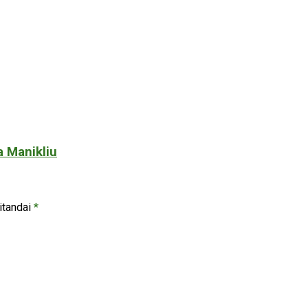
 Manikliu
itandai
*