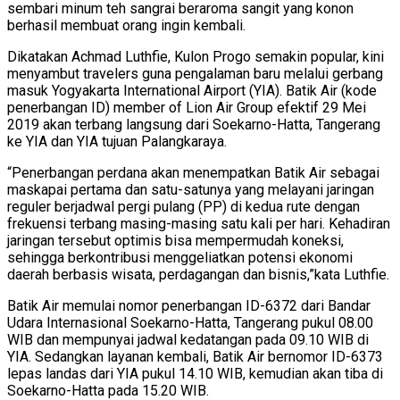
sembari minum teh sangrai beraroma sangit yang konon
berhasil membuat orang ingin kembali.
Dikatakan Achmad Luthfie, Kulon Progo semakin popular, kini
menyambut travelers guna pengalaman baru melalui gerbang
masuk Yogyakarta International Airport (YIA). Batik Air (kode
penerbangan ID) member of Lion Air Group efektif 29 Mei
2019 akan terbang langsung dari Soekarno-Hatta, Tangerang
ke YIA dan YIA tujuan Palangkaraya.
“Penerbangan perdana akan menempatkan Batik Air sebagai
maskapai pertama dan satu-satunya yang melayani jaringan
reguler berjadwal pergi pulang (PP) di kedua rute dengan
frekuensi terbang masing-masing satu kali per hari. Kehadiran
jaringan tersebut optimis bisa mempermudah koneksi,
sehingga berkontribusi menggeliatkan potensi ekonomi
daerah berbasis wisata, perdagangan dan bisnis,”kata Luthfie.
Batik Air memulai nomor penerbangan ID-6372 dari Bandar
Udara Internasional Soekarno-Hatta, Tangerang pukul 08.00
WIB dan mempunyai jadwal kedatangan pada 09.10 WIB di
YIA. Sedangkan layanan kembali, Batik Air bernomor ID-6373
lepas landas dari YIA pukul 14.10 WIB, kemudian akan tiba di
Soekarno-Hatta pada 15.20 WIB.