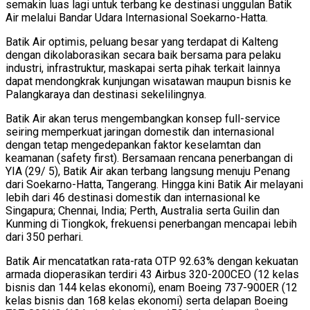
semakin luas lagi untuk terbang ke destinasi unggulan Batik
Air melalui Bandar Udara Internasional Soekarno-Hatta.
Batik Air optimis, peluang besar yang terdapat di Kalteng
dengan dikolaborasikan secara baik bersama para pelaku
industri, infrastruktur, maskapai serta pihak terkait lainnya
dapat mendongkrak kunjungan wisatawan maupun bisnis ke
Palangkaraya dan destinasi sekelilingnya.
Batik Air akan terus mengembangkan konsep full-service
seiring memperkuat jaringan domestik dan internasional
dengan tetap mengedepankan faktor keselamtan dan
keamanan (safety first). Bersamaan rencana penerbangan di
YIA (29/ 5), Batik Air akan terbang langsung menuju Penang
dari Soekarno-Hatta, Tangerang. Hingga kini Batik Air melayani
lebih dari 46 destinasi domestik dan internasional ke
Singapura; Chennai, India; Perth, Australia serta Guilin dan
Kunming di Tiongkok, frekuensi penerbangan mencapai lebih
dari 350 perhari.
Batik Air mencatatkan rata-rata OTP 92.63% dengan kekuatan
armada dioperasikan terdiri 43 Airbus 320-200CEO (12 kelas
bisnis dan 144 kelas ekonomi), enam Boeing 737-900ER (12
kelas bisnis dan 168 kelas ekonomi) serta delapan Boeing