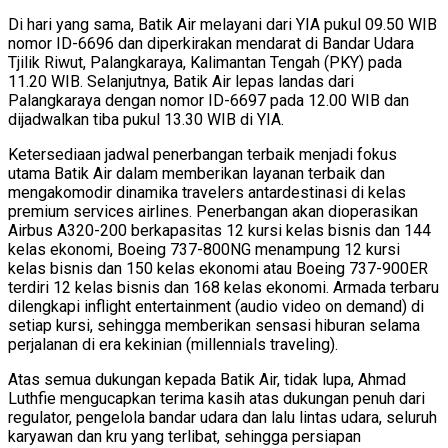
Di hari yang sama, Batik Air melayani dari YIA pukul 09.50 WIB
nomor ID-6696 dan diperkirakan mendarat di Bandar Udara
Tjilik Riwut, Palangkaraya, Kalimantan Tengah (PKY) pada
11.20 WIB. Selanjutnya, Batik Air lepas landas dari
Palangkaraya dengan nomor ID-6697 pada 12.00 WIB dan
dijadwalkan tiba pukul 13.30 WIB di YIA.
Ketersediaan jadwal penerbangan terbaik menjadi fokus
utama Batik Air dalam memberikan layanan terbaik dan
mengakomodir dinamika travelers antardestinasi di kelas
premium services airlines. Penerbangan akan dioperasikan
Airbus A320-200 berkapasitas 12 kursi kelas bisnis dan 144
kelas ekonomi, Boeing 737-800NG menampung 12 kursi
kelas bisnis dan 150 kelas ekonomi atau Boeing 737-900ER
terdiri 12 kelas bisnis dan 168 kelas ekonomi. Armada terbaru
dilengkapi inflight entertainment (audio video on demand) di
setiap kursi, sehingga memberikan sensasi hiburan selama
perjalanan di era kekinian (millennials traveling).
Atas semua dukungan kepada Batik Air, tidak lupa, Ahmad
Luthfie mengucapkan terima kasih atas dukungan penuh dari
regulator, pengelola bandar udara dan lalu lintas udara, seluruh
karyawan dan kru yang terlibat, sehingga persiapan