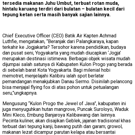
tersedia makanan Juhu Umbut, terbuat rotan muda,
hintalu karuang terdiri dari bulatan – bulatan kecil dari
tepung ketan serta masih banyak sajian lainnya.
Chief Executive Officer (CEO) Batik Air Kapten Achmad
Luthfie, mengatakan, “Beranjak dari Palangkaraya, kapan
terkahir ke Jogjakarta? Tersohor karena pendidikan, budaya
dan pusat seni, Yogyakarta yang mudah diucapkan ‘Jogja’
merupakan destinasi istimewa. Berbagai objek wisata mudah
dijumpai salah satunya di Kabupaten Kulon Progo yang berada
di sebelah barat Kota Yogyakarta. Bagi milenial hobi
memotret, menjelajahi Kalibiru ialah spot berlatar
pemandangan menakjubkan Danau Sermo. Disinilah pelancong
bisa menjajal flying fox di atas pohon untuk petualangan
seru,”ungkapnya.
Mengusung “Kulon Progo the Jewel of Java”, kabupaten ini
juga menyuguhkan hutan mangrove, Puncak Suroloyo, Waduk
Mini Kleco, Embung Banjaroya Kalibawang dan lainnya.
Pecinta kuliner, akan disajikan Geblek, jajanan tradisional khas
terbuat dari tepung kanji, bawang putih dan garam; growol,
makanan lezat dicampur parutan kelapa atau bersantai