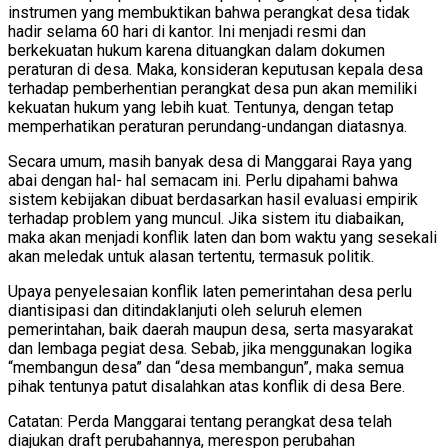
instrumen yang membuktikan bahwa perangkat desa tidak
hadir selama 60 hari di kantor. Ini menjadi resmi dan
berkekuatan hukum karena dituangkan dalam dokumen
peraturan di desa. Maka, konsideran keputusan kepala desa
terhadap pemberhentian perangkat desa pun akan memiliki
kekuatan hukum yang lebih kuat. Tentunya, dengan tetap
memperhatikan peraturan perundang-undangan diatasnya.
Secara umum, masih banyak desa di Manggarai Raya yang
abai dengan hal- hal semacam ini. Perlu dipahami bahwa
sistem kebijakan dibuat berdasarkan hasil evaluasi empirik
terhadap problem yang muncul. Jika sistem itu diabaikan,
maka akan menjadi konflik laten dan bom waktu yang sesekali
akan meledak untuk alasan tertentu, termasuk politik.
Upaya penyelesaian konflik laten pemerintahan desa perlu
diantisipasi dan ditindaklanjuti oleh seluruh elemen
pemerintahan, baik daerah maupun desa, serta masyarakat
dan lembaga pegiat desa. Sebab, jika menggunakan logika
“membangun desa” dan “desa membangun”, maka semua
pihak tentunya patut disalahkan atas konflik di desa Bere.
Catatan: Perda Manggarai tentang perangkat desa telah
diajukan draft perubahannya, merespon perubahan