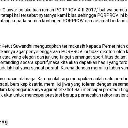
an Gianyar selaku tuan rumah PORPROV XIII 2017,” bahwa semua 
 tetapi hal tersebut nyatanya kami bisa sehingga PORPROV ini 
 datang kepada semua kontingen PORPROV dan selamat bertanding
 Ir.Ketut Suwandhi mengucapkan terimakasih kepada Pemerintah
kannya agar penyelenggaraan PORPROV ini tidak dikotori oleh k
 cara yang elegan dan junjung tinggi semangat sportifitas dalam
tanding secara sportif,maka kita akan dapatkan hasil yang terba
dalah hal yang sangat positif. Karena dengan memiliki tubuh yang
an urusan olahraga. Karena olahraga merupakan salah satu pem
asi, bersikap ksatria, memiliki jiwa yang toleran dengan sesama.
alam kepengurusannya agar atlet-atlet Bali mencapai prestasi t
 ukur untuk mencapai prestasi berupa pemecahan rekor nasional
eng