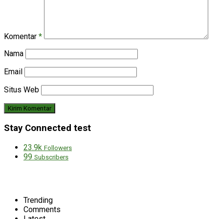
Komentar
*
Nama
Email
Situs Web
Stay Connected test
23.9k
Followers
99
Subscribers
Trending
Comments
Latest