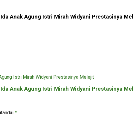
da Anak Agung Istri Mirah Widyani Prestasinya Mele
da Anak Agung Istri Mirah Widyani Prestasinya Mele
itandai
*