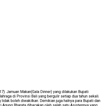
7). Jamuan Makan(Gala Dinner) yang dilakukan Bupati
aga di Provinsi Bali yang bergulir setiap dua tahun sekali.
g tidak boleh diwakilkan. Demikian juga halnya para Bupati dan
ati Agung Bharata dibacakan oleh salah satu Asistennya yang