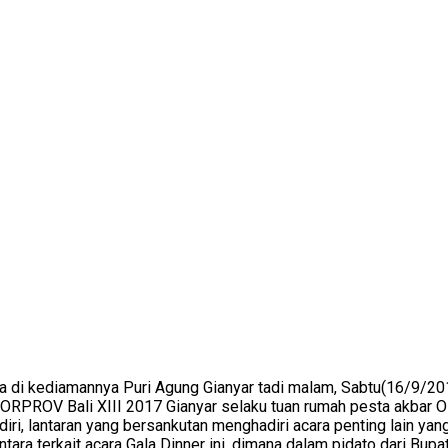
di kediamannya Puri Agung Gianyar tadi malam, Sabtu(16/9/201
RPROV Bali XIII 2017 Gianyar selaku tuan rumah pesta akbar Olahr
diri, lantaran yang bersankutan menghadiri acara penting lain yan
ntara terkait acara Gala Dinner ini, dimana dalam pidato dari Bup