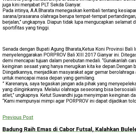
juga kini menjabat PLT Sekda Gianyar.
Pada intinya, A.A.Bharata menegaskan kembali tentang kesiap
sarana/prasarana olahraga berupa tempat-tempat pertandingan,
berjalan,” ungkapnya. Diapun tidak lupa mengucapkan selamat
sportifitas yang tinggi.
Senada dengan Bupati Agung Bharata,Ketua Koni Provinsi Bali
menyelenggarakan PORPROV Bali XIII 2017 Gianyar ini. Ditegas
demi mencapai tujuan dalam perebutan medali. “Gunakanlah cara
keinginan sesaat yang hanya merugikan kita ke depan.Dengan ber
Diingatkannya, menjadikan masyarakat agar gemar berolahraga a
untuk mencapai masa depan yang gemilang.
” Karenanya, saya tegaskan jangan ada pihak yang menyepelek
yang diinginkannya. Melalui olahraga seseorang bisa bersosialis
atlet,” ungkapnya. Ketut Suwandhi juga menyimpan keinginan d
“Kami mempunyai mimpi agar PORPROV ini dapat dijadikan tolok
Previous Post
Badung Raih Emas di Cabor Futsal, Kalahkan Bulel