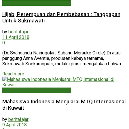
Agama, Sosial, Budaya, Organisasi
Hijab, Perempuan dan Pembebasan : Tanggapan
Untuk Sukmawati
by
beritafajar
11 April 2018
0
(Dr. Syahganda Nainggolan, Sabang Merauke Circle) Di atas
panggung Anna Aventie, produsen kebaya ternama,
Sukmawati Soekarnoputri, melalui puisi, mengatakan bahwa...
Read more
Agama, Sosial, Budaya, Organisasi
Mahasiswa Indonesia Menjuarai MTQ Internasional
di Kuwait
by
beritafajar
9 April 2018