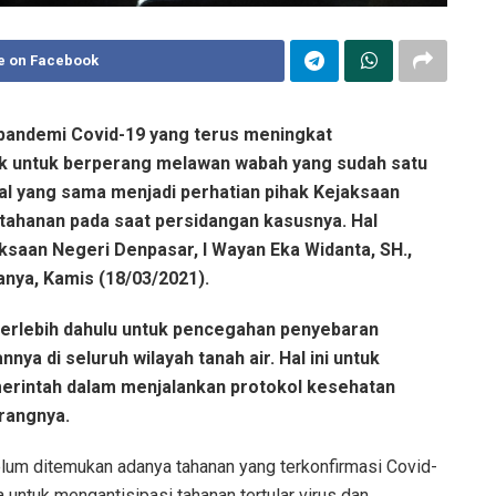
e on Facebook
 pandemi Covid-19 yang terus meningkat
k untuk berperang melawan wabah yang sudah satu
al yang sama menjadi perhatian pihak Kejaksaan
tahanan pada saat persidangan kasusnya. Hal
saan Negeri Denpasar, I Wayan Eka Widanta, SH.,
anya, Kamis (18/03/2021).
 terlebih dahulu untuk pencegahan penyebaran
nya di seluruh wilayah tanah air. Hal ini untuk
erintah dalam menjalankan protokol kesehatan
erangnya.
elum ditemukan adanya tahanan yang terkonfirmasi Covid-
a untuk mengantisipasi tahanan tertular virus dan