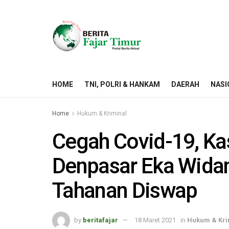
HOME
TNI, POLRI & HANKAM
DAERAH
NASI
Home
Hukum & Kriminal
Cegah Covid-19, Ka
Denpasar Eka Widan
Tahanan Diswap
by
beritafajar
18 Maret 2021
in
Hukum & Kri