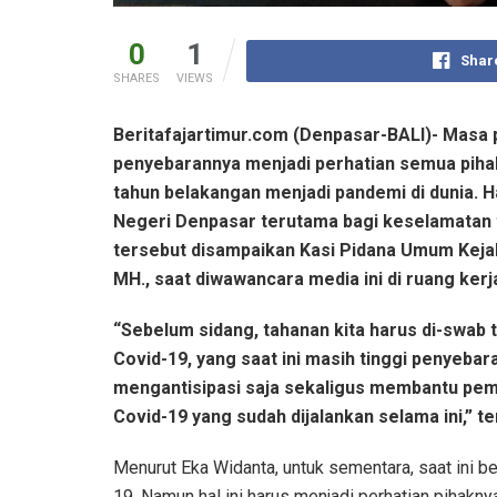
0
1
Shar
SHARES
VIEWS
Beritafajartimur.com (Denpasar-BALI)- Masa
penyebarannya menjadi perhatian semua piha
tahun belakangan menjadi pandemi di dunia. H
Negeri Denpasar terutama bagi keselamatan 
tersebut disampaikan Kasi Pidana Umum Kejak
MH., saat diwawancara media ini di ruang kerj
“Sebelum sidang, tahanan kita harus di-swab
Covid-19, yang saat ini masih tinggi penyebaran
mengantisipasi saja sekaligus membantu pem
Covid-19 yang sudah dijalankan selama ini,” t
Menurut Eka Widanta, untuk sementara, saat ini b
19. Namun hal ini harus menjadi perhatian pihakny