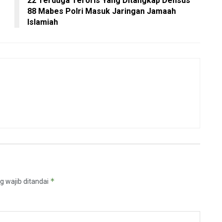
22 Terduga Teroris Yang Ditangkap Densus
88 Mabes Polri Masuk Jaringan Jamaah
Islamiah
*
g wajib ditandai