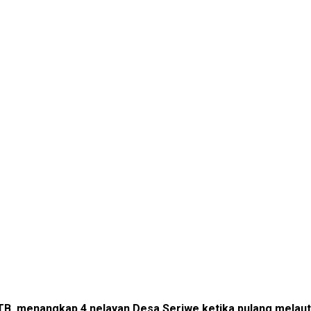
B, menangkap 4 nelayan Desa Seriwe ketika pulang melaut