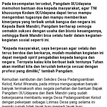
Pada kesempatan tersebut, Pangdam IX/Udayana
memohon bantuan doa kepada masyarakat, agar TNI
khususnya Kodam IX/Udayana dapat terus mampu
mengemban tugasnya dan mampu memberikan
kinerjanya yang terbaik untuk bangsa dan negara ini.
Kepada Bank Mandiri, Pangdam berharap semoga
semakin sukses dengan usaha dan bisnis keuangannya,
sehingga Bank Mandiri bisa selalu hadir dalam kegiatan-
kegiatan sosial seperti ini.
“Kepada masyarakat, saya berpesan agar selalu dan
terus berdoa dan berkarya, mudah-mudahan kegiatan ini
dapat menjadi spirit pengabdian kepada bangsa dan
negara. Ternyata kalau kita berbuat baik tentunya Tuhan
akan melihat kita dan teruslah bekerja sesuai dengan
profesi yang dimiliki,” tambah Pangdam.
Kemudian sambutan dari Sekdes Desa Padangsambian
Kelod, Ketut Wiranata, pada intinya mengucapakan banyak-
banyak terimakasih atas segala perhatian dan bantuan Bapak
Pangdam IX/Udayana dan Bank Mandiri yang sudah
bekerjasama membantu warga Desa Padangsambian Kelod
dengan pekerjaan sebagai Linmas Desa yang selama ini
memiki rumah tidak layak huni menjadi layak huni.