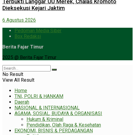
Terbukti Langgar UU Merek, Chalas Kromoto
Dieksekusi Kejari Jaktim
6 Agustus 2026
Pedoman Media Siber
Box Redaksi
Berita Fajar Timur
2025 @ Berita Fajar Timur
No Result
View All Result
Home
TNI, POLRI & HANKAM
Daerah
NASIONAL & INTERNASIONAL
AGAMA, SOSIAL, BUDAYA & ORGANISASI
Hukum & Kriminal
Pendidikan, Olah Raga & Kesehatan
EKONOMI, BISNIS & PERDAGANGAN