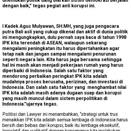
ditemukan politik uang biarkan sistim demokrasi berjalan
dengan baik,” tegas pegiat anti korupsi ini.
I Kadek Agus Mulyawan, SH.MH, yang juga pengacara
putra Bali asli yang cukup dikenal dan aktif di dunia politik
ini mengungkapkan, dulu pernah saya baca di tahun 1998
IPK kita terendah di ASEAN, walaupun sekarang
mengalami peningkatan itu harus dipertahankan agar
tetap naik dan jangan sampai mengalami penurunan
seperti negara lain. Kita harus jaga bersama sehingga
hal ini masih akan menjadi pekerjaan rumah yang harus
diperbaiki di Indonesia. Salah satu faktor yang
mendorong perbaikan peringkat IPK kita adalah
mudahnya proses berusaha, perizinan, dan investasi di
Indonesia. Dan salah satu faktor yang menghambat nilai
IPK kita adalah masih adanya dugaan suap dan korupsi
yang masih muncul dalam sistem perpolitikan di
Indonesia.”ujarnya tegas.
Politisi dan Lawyer ini menambahkan, “strategi untuk trus
menaikkan IPK kita adalah semua lembaga di Indonesia harus
bersih dan bebas dari korupsi, baik itu lembaga eksekutif,
legislatif dan yudikatif dengan kencangnya kita melakukan