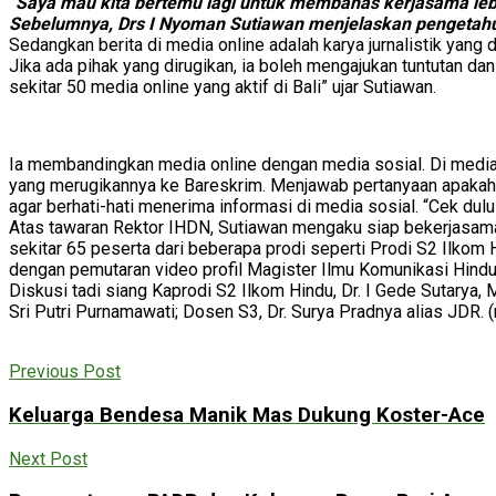
“Saya mau kita bertemu lagi untuk membahas kerjasama lebi
Sebelumnya, Drs I Nyoman Sutiawan menjelaskan pengetahua
Sedangkan berita di media online adalah karya jurnalistik yang
Jika ada pihak yang dirugikan, ia boleh mengajukan tuntutan da
sekitar 50 media online yang aktif di Bali” ujar Sutiawan.
Ia membandingkan media online dengan media sosial. Di media 
yang merugikannya ke Bareskrim. Menjawab pertanyaan apakah s
agar berhati-hati menerima informasi di media sosial. “Cek du
Atas tawaran Rektor IHDN, Sutiawan mengaku siap bekerjasama t
sekitar 65 peserta dari beberapa prodi seperti Prodi S2 Ilkom
dengan pemutaran video profil Magister Ilmu Komunikasi Hindu
Diskusi tadi siang Kaprodi S2 Ilkom Hindu, Dr. I Gede Sutarya,
Sri Putri Purnamawati; Dosen S3, Dr. Surya Pradnya alias JDR. (
Previous Post
Keluarga Bendesa Manik Mas Dukung Koster-Ace
Next Post