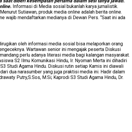
a saat diberi kesempatan pertama dalam sesi tanya jawab.
nline.
Informasi di Media sosial bukanlah karya jurnalistik.
Menurut Sutiawan, produk media online adalah berita online.
line wajib mendaftarkan medianya di Dewan Pers. “Saat ini ada
irugikan oleh informasi media sosial bisa melaporkan orang
engeceknya. Wartawan senior ini mengajak peserta Diskusi
emandang perlu adanya literasi media bagi kalangan masyarakat.
iswa S2 Ilmu Komunikasi Hindu, Ir. Nyoman Merta ini dihadiri
3 Studi Agama Hindu. Diskusi rutin setiap Kamis ini diawali
ri dua narasumber yang juga praktisi media ini. Hadir dalam
drawaty Putry,S.Sos, M.Si; Kaprodi S3 Studi Agama Hindu, Dr.