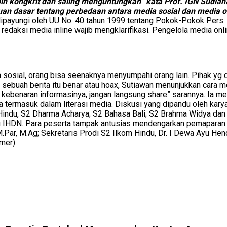
h kongkrit dan saling menguntungkan” kata Prof. IGN Sudian
n dasar tentang perbedaan antara media sosial dan media o
 dipayungi oleh UU No. 40 tahun 1999 tentang Pokok-Pokok Pers. 
n redaksi media inline wajib mengklarifikasi. Pengelola media on
sosial, orang bisa seenaknya menyumpahi orang lain. Pihak yg d
ebuah berita itu benar atau hoax, Sutiawan menunjukkan cara m
lu kebenaran informasinya, jangan langsung share” sarannya. Ia m
ermasuk dalam literasi media. Diskusi yang dipandu oleh karyas
 Hindu, S2 Dharma Acharya; S2 Bahasa Bali; S2 Brahma Widya dan S
 IHDN. Para peserta tampak antusias mendengarkan pemaparan da
 M.Par, M.Ag; Sekretaris Prodi S2 Ilkom Hindu, Dr. I Dewa Ayu Hen
mer).