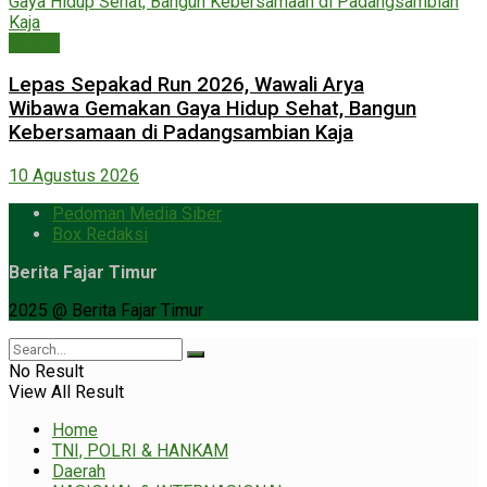
Sports
Lepas Sepakad Run 2026, Wawali Arya
Wibawa Gemakan Gaya Hidup Sehat, Bangun
Kebersamaan di Padangsambian Kaja
10 Agustus 2026
Pedoman Media Siber
Box Redaksi
Berita Fajar Timur
2025 @ Berita Fajar Timur
No Result
View All Result
Home
TNI, POLRI & HANKAM
Daerah