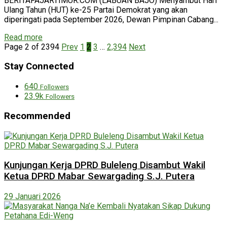
BERITAFAJARTIMUR.COM (LABUAN BAJO) Menyambut Hari
Ulang Tahun (HUT) ke-25 Partai Demokrat yang akan
diperingati pada September 2026, Dewan Pimpinan Cabang...
Read more
Page 2 of 2394
Prev
1
2
3
…
2,394
Next
Stay Connected
640
Followers
23.9k
Followers
Recommended
Kunjungan Kerja DPRD Buleleng Disambut Wakil
Ketua DPRD Mabar Sewargading S.J. Putera
29 Januari 2026