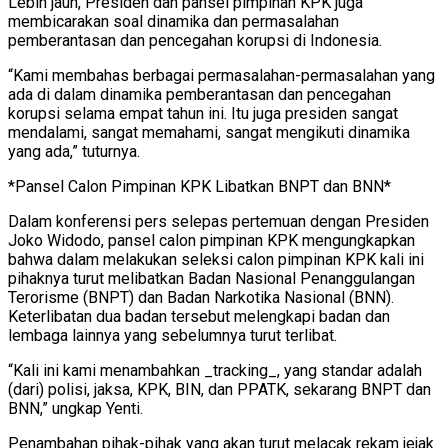
Lebih jauh, Presiden dan pansel pimpinan KPK juga
membicarakan soal dinamika dan permasalahan
pemberantasan dan pencegahan korupsi di Indonesia.
“Kami membahas berbagai permasalahan-permasalahan yang
ada di dalam dinamika pemberantasan dan pencegahan
korupsi selama empat tahun ini. Itu juga presiden sangat
mendalami, sangat memahami, sangat mengikuti dinamika
yang ada,” tuturnya.
*Pansel Calon Pimpinan KPK Libatkan BNPT dan BNN*
Dalam konferensi pers selepas pertemuan dengan Presiden
Joko Widodo, pansel calon pimpinan KPK mengungkapkan
bahwa dalam melakukan seleksi calon pimpinan KPK kali ini
pihaknya turut melibatkan Badan Nasional Penanggulangan
Terorisme (BNPT) dan Badan Narkotika Nasional (BNN).
Keterlibatan dua badan tersebut melengkapi badan dan
lembaga lainnya yang sebelumnya turut terlibat.
“Kali ini kami menambahkan _tracking_, yang standar adalah
(dari) polisi, jaksa, KPK, BIN, dan PPATK, sekarang BNPT dan
BNN,” ungkap Yenti.
Penambahan pihak-pihak yang akan turut melacak rekam jejak