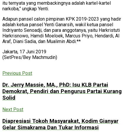
itu ternyata yang membackingnya adalah kartel-kartel
narkoba,” ungkap Yenti.
Adapun pansel calon pimpinan KPK 2019-2023 yang hadir
adalah ketua pansel Yenti Ganarsih, wakil ketua pansel
Indriyanto Senoadji, dan para anggotanya, yaitu Harkristuti
Harkrisnowo, Hamdi Moeloek, Marcus Priyo, Hendardi, Al
Araf, Diani Sadia, dan Mualimin Abdi.**
Jakarta, 17 Juni 2019
(SetPres/Bey Machmudin)
Previous Post
Dr. Jerry Massie, MA., PhD: Isu KLB Partai
Demokrat, Pendiri dan Pengurus Partai Kurang
Solid
Next Post
Diapresiasi Tokoh Masyarakat, Kodim Gianyar
Gelar Simakrama Dan Tukar Informasi