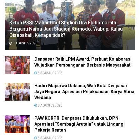
Ketua PSSI Mabar Usul Stadion Ora Flobamorata
Berganti Nama Jadi Stadion Komodo, Wabup: Kalau
Disepakati, Kenapa tidak?
8 AGUSTUS 2026
Denpasar Raih LPM Award, Perkuat Kolaborasi
Wujudkan Pembangunan Berbasis Masyarakat
8 AGUSTUS 2026
Hadiri Mapurwa Daksina, Wali Kota Denpasar
Jaya Negara Apresiasi Pelaksanaan Karya Atma
Wedana
8 AGUSTUS 2026
PAW KORPRI Denpasar Dikukuhkan, DPN
Apresiasi “Sembagi Arutala” untuk Lindungi
Pekerja Rentan
8 AGUSTUS 2026