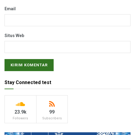
Email
Situs Web
Stay Connected test
23.9k
99
Followers
Subscribers