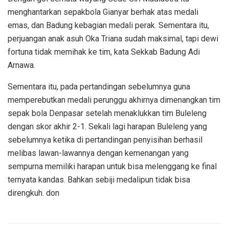
menghantarkan sepakbola Gianyar berhak atas medali
emas, dan Badung kebagian medali perak. Sementara itu,
perjuangan anak asuh Oka Triana sudah maksimal, tapi dewi
fortuna tidak memihak ke tim, kata Sekkab Badung Adi
Arnawa.
Sementara itu, pada pertandingan sebelumnya guna
memperebutkan medali perunggu akhirnya dimenangkan tim
sepak bola Denpasar setelah menaklukkan tim Buleleng
dengan skor akhir 2-1. Sekali lagi harapan Buleleng yang
sebelumnya ketika di pertandingan penyisihan berhasil
melibas lawan-lawannya dengan kemenangan yang
sempurna memiliki harapan untuk bisa melenggang ke final
ternyata kandas. Bahkan sebiji medalipun tidak bisa
direngkuh. don