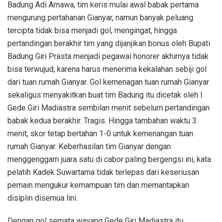
Badung Adi Arnawa, tim keris mulai awal babak pertama
mengurung pertahanan Gianyar, namun banyak peluang
tercipta tidak bisa menjadi gol, mengingat, hingga
pertandingan berakhir tim yang dijanjikan bonus oleh Bupati
Badung Giri Prasta menjadi pegawai honorer akhirnya tidak
bisa terwujud, karena harus menerima kekalahan sebiji gol
dari tuan rumah Gianyar. Gol kemenagan tuan rumah Gianyar
sekaligus menyakitkan buat tim Badung itu dicetak oleh I
Gede Giri Madiastra sembilan menit sebelum pertandingan
babak kedua berakhir. Tragis. Hingga tambahan waktu 3
menit, skor tetap bertahan 1-0 untuk kemenangan tuan
rumah Gianyar. Keberhasilan tim Gianyar dengan
menggenggam juara satu di cabor paling bergengsi ini, kata
pelatih Kadek Suwartama tidak terlepas dari keseriusan
pemain mengukur kemampuan tim dan memantapkan
disiplin disemua lini.
Dengan gol semata wayang Gede Giri Madiastra itu