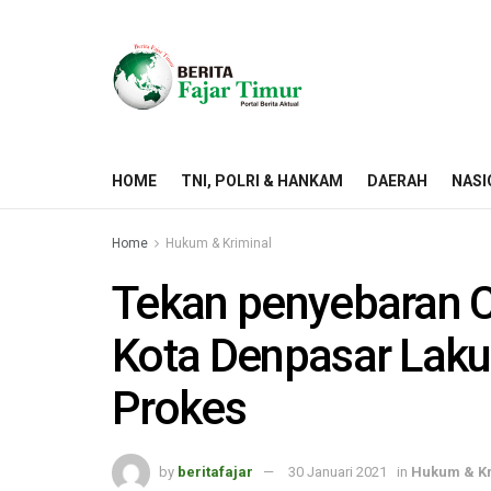
HOME
TNI, POLRI & HANKAM
DAERAH
NASI
Home
Hukum & Kriminal
Tekan penyebaran C
Kota Denpasar Lak
Prokes
by
beritafajar
30 Januari 2021
in
Hukum & Kr