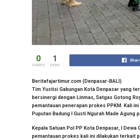
0
1
Shar
SHARES
VIEWS
Beritafajartimur.com (Denpasar-BALI)
Tim Yustisi Gabungan Kota Denpasar yang terdi
bersinergi dengan Linmas, Satgas Gotong Ro
pemantauan penerapan prokes PPKM. Kali ini
Puputan Badung I Gusti Ngurah Made Agung pa
Kepala Satuan Pol PP Kota Denpasar, I Dew
pemantauan prokes kali ini dilakukan terkai