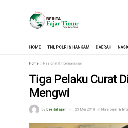
HOME
TNI, POLRI & HANKAM
DAERAH
NASI
Home
Nasional & Internasional
Tiga Pelaku Curat D
Mengwi
by
beritafajar
23 Mei 2018
in
Nasional & Int