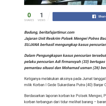
0
1
Shar
SHARES
VIEWS
Badung, beritafajartimur.com
Jajaran Unit Reskrim Polsek Mengwi Polres Ba
SUJANA berhasil mengungkap kasus pencurian 
Dalam Pengungkapan kasus pencurian tersebut
pelaku pencurian Adi firmansyah (33) bertugas 
pemantau situasi dan Mohamad usman (26) bert
Ketiganya melakukan aksinya pada Jumat tanggal 4
milik Korban I Gede Sukardiana Putra (40) Banjar
Berdasarkan laporan korban ke Polsek Mengwi, Pad
korban terbangun dari tidur melihat barang – bar