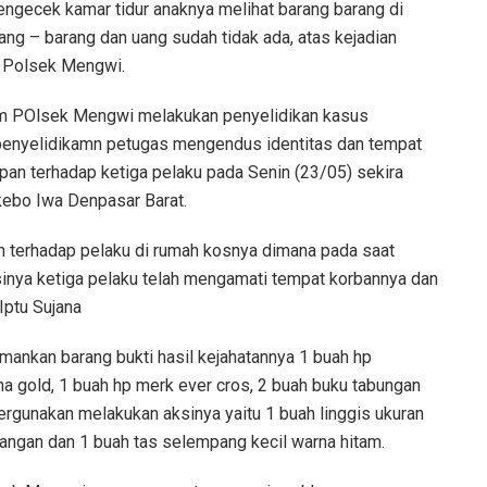
gecek kamar tidur anaknya melihat barang barang di
ang – barang dan uang sudah tidak ada, atas kejadian
e Polsek Mengwi.
rim POlsek Mengwi melakukan penyelidikan kasus
il penyelidikamn petugas mengendus identitas dan tempat
pan terhadap ketiga pelaku pada Senin (23/05) sekira
 kebo Iwa Denpasar Barat.
 terhadap pelaku di rumah kosnya dimana pada saat
sinya ketiga pelaku telah mengamati tempat korbannya dan
Iptu Sujana
mankan barang bukti hasil kejahatannya 1 buah hp
a gold, 1 buah hp merk ever cros, 2 buah buku tabungan
rgunakan melakukan aksinya yaitu 1 buah linggis ukuran
 tangan dan 1 buah tas selempang kecil warna hitam.