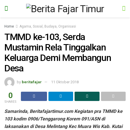
Home
Agama, Sosial, Budaya, Organisasi
TMMD ke-103, Serda
Mustamin Rela Tinggalkan
Keluarga Demi Membangun
Desa
by
beritafajar
11 Oktober 2018
0
SHARES
Samarinda, Beritafajartimur.com Kegiatan pra TMMD ke
103 kodim 0906/Tenggarong Korem 091/ASN di
laksanakan di Desa Melintang Kec Muara Wis Kab. Kutai