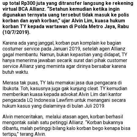
up total Rp300 juta yang ditransfer langsung ke rekening
virtual BCA Allianz. “Setahun kemudian ketika ingin
digunakan ternyata uang tersebut tidak masuk ke polis
korban dan ayah korban,” ujar Alvin Lim, kuasa hukum
korban TY kepada wartawan di Polda Metro Jaya, Rabu
(10/7/2019).
Karena ada yang janggal, korban pun komplain ke bagian
costumer service pada Januari 2019, setelah agen Allianz
gagal membantu. Namun, bukan kepastian yang didapat, TY
hanya menerima jawaban secarik surat dari pihak customer
service Allianz yang meminta agar dirinya bersabar karena
butuh waktu.
Merasa tak puas, TY lalu memakai jasa dua pengacara di
Ibukota. Toh, kasusnya juga gak kunjung cleat. TY kemudian
memberikan kuasa kepada advokat Alvin Lim dari kantor
pengacada LQ Indonesia Lawfirm untuk menangani secara
hukum kasus yang dialaminya di bulan Juli 2019.
Alvin menceritakan, melalui atasan agen, korban berhasil
mengontak salah satu petinggi Allianz. “Korban bukannya
dibantu, malah petinggi bilang kalo korban bego kenapa bisa
tertipu,” terang Alvin.