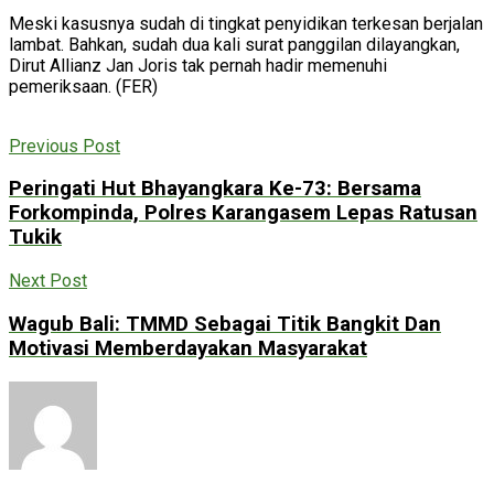
Meski kasusnya sudah di tingkat penyidikan terkesan berjalan
lambat. Bahkan, sudah dua kali surat panggilan dilayangkan,
Dirut Allianz Jan Joris tak pernah hadir memenuhi
pemeriksaan. (FER)
Previous Post
Peringati Hut Bhayangkara Ke-73: Bersama
Forkompinda, Polres Karangasem Lepas Ratusan
Tukik
Next Post
Wagub Bali: TMMD Sebagai Titik Bangkit Dan
Motivasi Memberdayakan Masyarakat