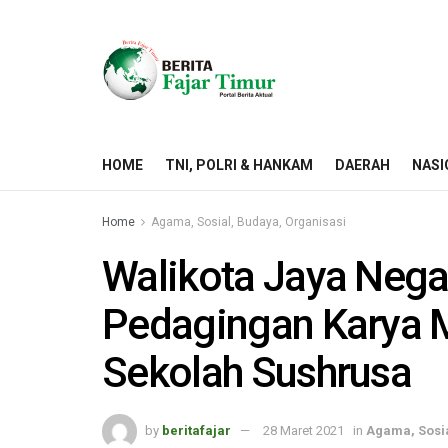
HOME
TNI, POLRI & HANKAM
DAERAH
NASI
Home
Agama, Sosial, Budaya, Organisasi
Walikota Jaya Neg
Pedagingan Karya 
Sekolah Sushrusa
by
beritafajar
28 Maret 2021
in
Agama, Sosia