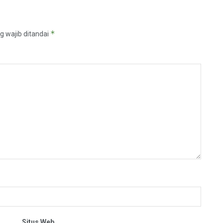
*
g wajib ditandai
Situs Web