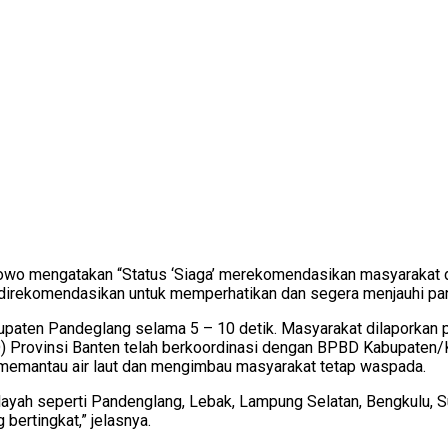
owo mengatakan “Status ‘Siaga’ merekomendasikan masyarakat 
direkomendasikan untuk memperhatikan dan segera menjauhi pant
ten Pandeglang selama 5 – 10 detik. Masyarakat dilaporkan pan
rovinsi Banten telah berkoordinasi dengan BPBD Kabupaten/Ko
g memantau air laut dan mengimbau masyarakat tetap waspada.
layah seperti Pandenglang, Lebak, Lampung Selatan, Bengkulu, 
ertingkat,” jelasnya.