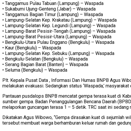
• Tanggamus Pulau Tabuan (Lampung) – Waspada
• Sukabumi Ujung-Genteng (Jabar) – Waspada
• Tanggamus Bagian Timur (Lampung) – Waspada
• Lampung-Selatan Kep. Krakatau (Lampung) – Waspada
• Lampung-Selatan Kep. Legundi (Lampung) – Waspada
• Lampung-Barat Pesisir-Tengah (Lampung) – Waspada
• Lampung-Barat Pesisir-Utara (Lampung) – Waspada
• Bengkulu-Utara Pulau Enggano (Bengkulu) – Waspada
• Kaur (Bengkulu) – Waspada
• Lampung-Selatan Kep. Sebuku (Lampung) – Waspada
• Bengkulu-Selatan (Bengkulu) – Waspada
• Serang Bagian Barat (Banten) – Waspada
• Seluma (Bengkulu) – Waspada
Plt. Kepala Pusat Data , Informasi Dan Humas BNPB Agus Wib
melakukan evakuasi. Sedangkan status ‘Waspada,’ masyarakat 
Pantauan pusdalops BNPB mencatat gempa terasa kuat di Kabupa
sumber gempa. Badan Penanggulangan Bencana Daerah (BPBD) P
melaporkan guncangan terasa 1 – 5 detik. TRC saat ini sedan
Dikatakan Agus Wibowo, “Gempa dirasakan kuat di sejumlah wi
tersebut membuat warga berhamburan keluar rumah dan gedung b