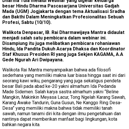
Dharma Tula melalui Webinar yang digelar keluarga
besar Hindu Dharma Pascasarjana Universitas Gadjah
Mada (UGM) Jogjakarta dengan tema Aktualisasi Sradha
dan Bakthi Dalam Meningkatkan Profesionalitas Sebuah
Profesi, Sabtu (10/10).
Walikota Denpasar, IB. Rai Dharmawijaya Mantra didaulat
menjadi salah satu pembicara dalam webinar ini.
Disampiung itu juga melibatkan pembicara rohaniawan
Hindu, Ida Pandita Dukuh Acarya Dhaksa dan Koordinator
Staf Khusus Presiden RI yang juga Sekjen KAGAMA, A.A
Gede Ngurah Ari Dwipayana.
Walikota Rai Mantra menyampaikan bahwa ada filosofi
sederhana yang memiliki makna luar biasa hingga saat ini dari
seorang kawi wiku, pengarang yang juga sekaligus pendeta
besar Bali pada abad ke-20 yakni almarhum Ida Pedanda
Made Sidemen. Salah karya sastra almarhum yakni “Beline
Mangkin, Makinkin Meyasa Lacur, Tong Ngelah Karang Sawah,
Karang Awake Tandurin, Guna Gusun, Ne Kanggo Ring Desa-
Desa” yang memiliki makna bahwa tidak memiliki tanah
sawah, namun tanami diri kita dengan ilmu pengetahuan dan
nantinya dapat memberikan manfaat bagi lingkungan, kota
bahkan negara kita.