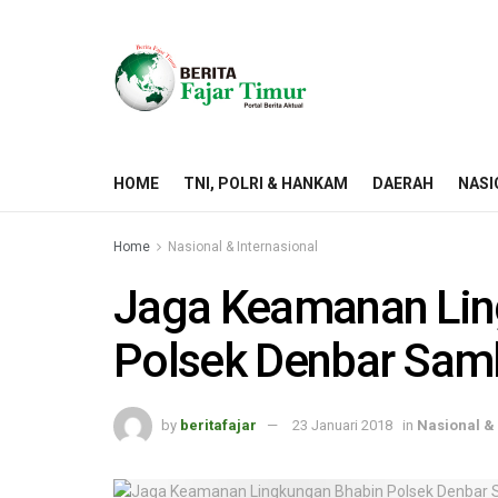
HOME
TNI, POLRI & HANKAM
DAERAH
NASI
Home
Nasional & Internasional
Jaga Keamanan Lin
Polsek Denbar Sa
by
beritafajar
23 Januari 2018
in
Nasional & 