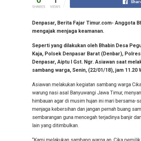
0
1
Shar
SHARES
VIEWS
Denpasar, Berita Fajar Timur.com- Anggota B
mengajak menjaga keamanan.
Seperti yang dilakukan oleh Bhabin Desa Pe
Kaja, Polsek Denpasar Barat (Denbar), Polres
Denpasar, Aiptu I Gst. Ngr. Asiawan saat mel
sambang warga, Senin, (22/01/18), jam 11.20 W
Asiawan melakukan kegiatan sambang warga Cika
warung nasi asal Banyuwangi Jawa Timur, menya
himbauan agar di musim hujan ini mari bersama-
menjaga kebersihan dan jangan pernah buang sa
sembarangan guna mencegah terjadinya banjir d
lain yang ditimbulkan.
“Kami melakukan sambang warga an. Cika pemilik 