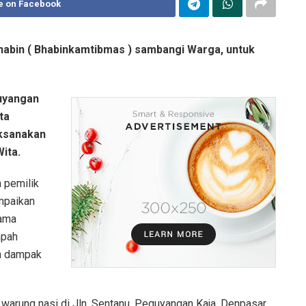
e on Facebook
habin ( Bhabinkamtibmas ) sambangi Warga, untuk
guyangan
ta
aksanakan
ita.
 pemilik
mpaikan
sama
mpah
an dampak
warung nasi di Jln. Sentanu, Peguyangan Kaja, Denpasar