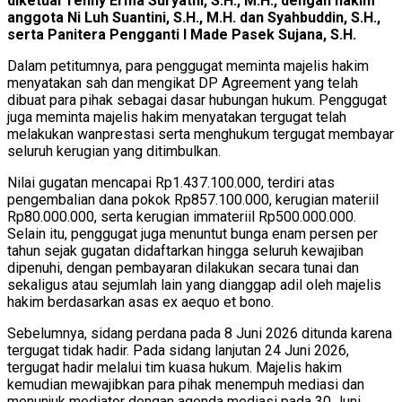
diketuai Tenny Erma Suryathi, S.H., M.H., dengan hakim
anggota Ni Luh Suantini, S.H., M.H. dan Syahbuddin, S.H.,
serta Panitera Pengganti I Made Pasek Sujana, S.H.
Dalam petitumnya, para penggugat meminta majelis hakim
menyatakan sah dan mengikat DP Agreement yang telah
dibuat para pihak sebagai dasar hubungan hukum. Penggugat
juga meminta majelis hakim menyatakan tergugat telah
melakukan wanprestasi serta menghukum tergugat membayar
seluruh kerugian yang ditimbulkan.
Nilai gugatan mencapai Rp1.437.100.000, terdiri atas
pengembalian dana pokok Rp857.100.000, kerugian materiil
Rp80.000.000, serta kerugian immateriil Rp500.000.000.
Selain itu, penggugat juga menuntut bunga enam persen per
tahun sejak gugatan didaftarkan hingga seluruh kewajiban
dipenuhi, dengan pembayaran dilakukan secara tunai dan
sekaligus atau sejumlah lain yang dianggap adil oleh majelis
hakim berdasarkan asas ex aequo et bono.
Sebelumnya, sidang perdana pada 8 Juni 2026 ditunda karena
tergugat tidak hadir. Pada sidang lanjutan 24 Juni 2026,
tergugat hadir melalui tim kuasa hukum. Majelis hakim
kemudian mewajibkan para pihak menempuh mediasi dan
menunjuk mediator dengan agenda mediasi pada 30 Juni