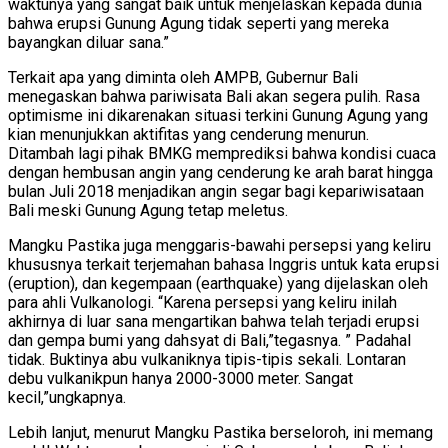
waktunya yang sangat baik untuk menjelaskan kepada dunia
bahwa erupsi Gunung Agung tidak seperti yang mereka
bayangkan diluar sana.”
Terkait apa yang diminta oleh AMPB, Gubernur Bali
menegaskan bahwa pariwisata Bali akan segera pulih. Rasa
optimisme ini dikarenakan situasi terkini Gunung Agung yang
kian menunjukkan aktifitas yang cenderung menurun.
Ditambah lagi pihak BMKG memprediksi bahwa kondisi cuaca
dengan hembusan angin yang cenderung ke arah barat hingga
bulan Juli 2018 menjadikan angin segar bagi kepariwisataan
Bali meski Gunung Agung tetap meletus.
Mangku Pastika juga menggaris-bawahi persepsi yang keliru
khususnya terkait terjemahan bahasa Inggris untuk kata erupsi
(eruption), dan kegempaan (earthquake) yang dijelaskan oleh
para ahli Vulkanologi. “Karena persepsi yang keliru inilah
akhirnya di luar sana mengartikan bahwa telah terjadi erupsi
dan gempa bumi yang dahsyat di Bali,”tegasnya. ” Padahal
tidak. Buktinya abu vulkaniknya tipis-tipis sekali. Lontaran
debu vulkanikpun hanya 2000-3000 meter. Sangat
kecil,”ungkapnya.
Lebih lanjut, menurut Mangku Pastika berseloroh, ini memang