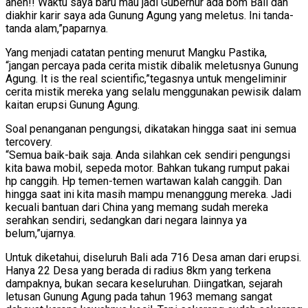
aneh!! Waktu saya baru mau jadi Gubernur ada bom Bali dan
diakhir karir saya ada Gunung Agung yang meletus. Ini tanda-
tanda alam,”paparnya.
Yang menjadi catatan penting menurut Mangku Pastika,
“jangan percaya pada cerita mistik dibalik meletusnya Gunung
Agung. It is the real scientific,”tegasnya untuk mengeliminir
cerita mistik mereka yang selalu menggunakan pewisik dalam
kaitan erupsi Gunung Agung.
Soal penanganan pengungsi, dikatakan hingga saat ini semua
tercovery.
“Semua baik-baik saja. Anda silahkan cek sendiri pengungsi
kita bawa mobil, sepeda motor. Bahkan tukang rumput pakai
hp canggih. Hp temen-temen wartawan kalah canggih. Dan
hingga saat ini kita masih mampu menanggung mereka. Jadi
kecuali bantuan dari China yang memang sudah mereka
serahkan sendiri, sedangkan dari negara lainnya ya
belum,”ujarnya.
Untuk diketahui, diseluruh Bali ada 716 Desa aman dari erupsi.
Hanya 22 Desa yang berada di radius 8km yang terkena
dampaknya, bukan secara keseluruhan. Diingatkan, sejarah
letusan Gunung Agung pada tahun 1963 memang sangat