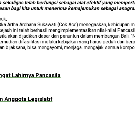
a sekaligus telah berfungsi sebagai alat efektif yang memper
lasan bagi kita untuk menerima kemajemukan sebagai anugra
muk,
 Oka Artha Ardhana Sukawati (Cok Ace) menegaskan, kehidupan m
 sejauh ini telah berhasil mengimplementasikan nilai-nilai Panc
asila akan dijadikan dasar dan penuntun dalam membangun Bali. “N
udian difasilitasi melalui kebijakan yang harus peduli dan ber
if dan bijaksana, bisa mengayomi, menjaga, mengajak semua komp
gat Lahirnya Pancasila
 Anggota Legislatif