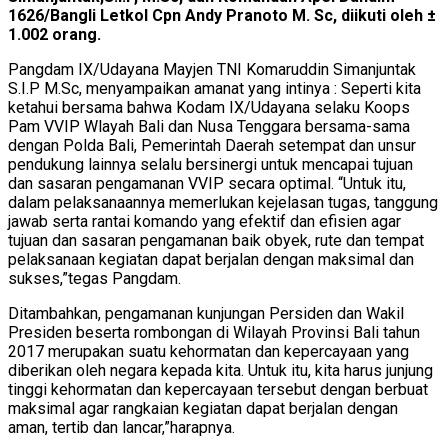
1626/Bangli Letkol Cpn Andy Pranoto M. Sc, diikuti oleh ±
1.002 orang.
Pangdam IX/Udayana Mayjen TNI Komaruddin Simanjuntak
S.I.P M.Sc, menyampaikan amanat yang intinya : Seperti kita
ketahui bersama bahwa Kodam IX/Udayana selaku Koops
Pam VVIP Wlayah Bali dan Nusa Tenggara bersama-sama
dengan Polda Bali, Pemerintah Daerah setempat dan unsur
pendukung lainnya selalu bersinergi untuk mencapai tujuan
dan sasaran pengamanan VVIP secara optimal. “Untuk itu,
dalam pelaksanaannya memerlukan kejelasan tugas, tanggung
jawab serta rantai komando yang efektif dan efisien agar
tujuan dan sasaran pengamanan baik obyek, rute dan tempat
pelaksanaan kegiatan dapat berjalan dengan maksimal dan
sukses,”tegas Pangdam.
Ditambahkan, pengamanan kunjungan Persiden dan Wakil
Presiden beserta rombongan di Wilayah Provinsi Bali tahun
2017 merupakan suatu kehormatan dan kepercayaan yang
diberikan oleh negara kepada kita. Untuk itu, kita harus junjung
tinggi kehormatan dan kepercayaan tersebut dengan berbuat
maksimal agar rangkaian kegiatan dapat berjalan dengan
aman, tertib dan lancar,”harapnya.