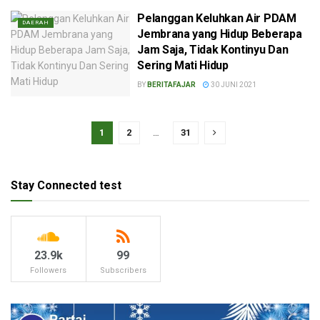
Pelanggan Keluhkan Air PDAM
DAERAH
Jembrana yang Hidup Beberapa
Jam Saja, Tidak Kontinyu Dan
Sering Mati Hidup
BY
BERITAFAJAR
30 JUNI 2021
1
2
…
31
Stay Connected test
23.9k
99
Followers
Subscribers