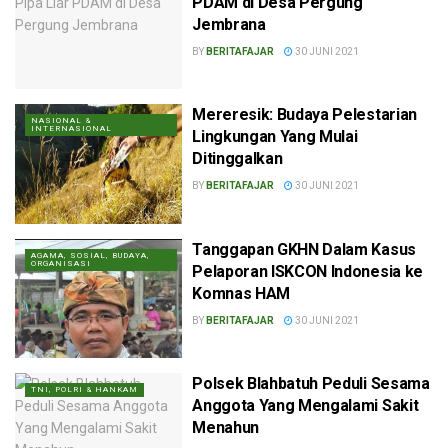
PDAM di Desa Pergung
Jembrana
BY
BERITAFAJAR
30 JUNI 2021
Mereresik: Budaya Pelestarian
NASIONAL &
INTERNASIONAL
Lingkungan Yang Mulai
Ditinggalkan
BY
BERITAFAJAR
30 JUNI 2021
Tanggapan GKHN Dalam Kasus
AGAMA, SOSIAL, BUDAYA,
ORGANISASI
Pelaporan ISKCON Indonesia ke
Komnas HAM
BY
BERITAFAJAR
30 JUNI 2021
Polsek Blahbatuh Peduli Sesama
TNI, POLRI & HANKAM
Anggota Yang Mengalami Sakit
Menahun