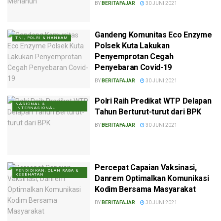
BY
BERITAFAJAR
30 JUNI 2021
Gandeng Komunitas Eco Enzyme
TNI, POLRI & HANKAM
Polsek Kuta Lakukan
Penyemprotan Cegah
Penyebaran Covid-19
BY
BERITAFAJAR
30 JUNI 2021
Polri Raih Predikat WTP Delapan
NASIONAL &
INTERNASIONAL
Tahun Berturut-turut dari BPK
BY
BERITAFAJAR
30 JUNI 2021
Percepat Capaian Vaksinasi,
PENDIDIKAN, OLAH RAGA &
KESEHATAN
Danrem Optimalkan Komunikasi
Kodim Bersama Masyarakat
BY
BERITAFAJAR
30 JUNI 2021