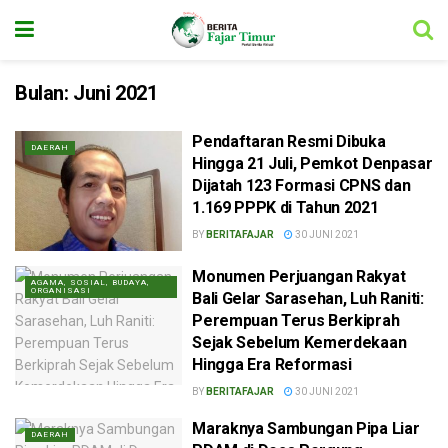
Bulan:
Juni 2021
Pendaftaran Resmi Dibuka
DAERAH
Hingga 21 Juli, Pemkot Denpasar
Dijatah 123 Formasi CPNS dan
1.169 PPPK di Tahun 2021
BY
BERITAFAJAR
30 JUNI 2021
Monumen Perjuangan Rakyat
AGAMA, SOSIAL, BUDAYA,
ORGANISASI
Bali Gelar Sarasehan, Luh Raniti:
Perempuan Terus Berkiprah
Sejak Sebelum Kemerdekaan
Hingga Era Reformasi
BY
BERITAFAJAR
30 JUNI 2021
Maraknya Sambungan Pipa Liar
DAERAH